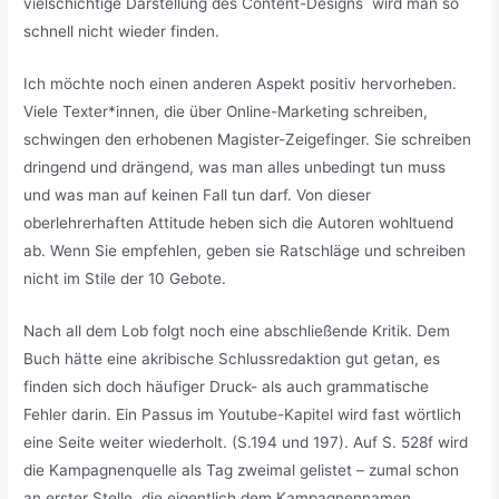
vielschichtige Darstellung des Content-Designs wird man so
schnell nicht wieder finden.
Ich möchte noch einen anderen Aspekt positiv hervorheben.
Viele Texter*innen, die über Online-Marketing schreiben,
schwingen den erhobenen Magister-Zeigefinger. Sie schreiben
dringend und drängend, was man alles unbedingt tun muss
und was man auf keinen Fall tun darf. Von dieser
oberlehrerhaften Attitude heben sich die Autoren wohltuend
ab. Wenn Sie empfehlen, geben sie Ratschläge und schreiben
nicht im Stile der 10 Gebote.
Nach all dem Lob folgt noch eine abschließende Kritik. Dem
Buch hätte eine akribische Schlussredaktion gut getan, es
finden sich doch häufiger Druck- als auch grammatische
Fehler darin. Ein Passus im Youtube-Kapitel wird fast wörtlich
eine Seite weiter wiederholt. (S.194 und 197). Auf S. 528f wird
die Kampagnenquelle als Tag zweimal gelistet – zumal schon
an erster Stelle, die eigentlich dem Kampagnennamen