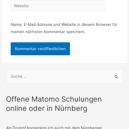
Website
Name, E-Mail-Adresse und Website in diesem Browser für
meinen nächsten Kommentar speichern.
S
u
c
h
Offene Matomo Schulungen
e
online oder in Nürnberg
n
n
a
Als Dozent kooperiere ich auch mit dem Nürnberger