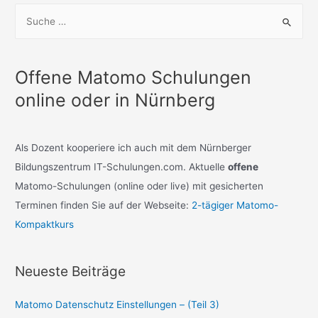
S
u
c
h
Offene Matomo Schulungen
e
online oder in Nürnberg
n
n
a
Als Dozent kooperiere ich auch mit dem Nürnberger
c
Bildungszentrum IT-Schulungen.com. Aktuelle
offene
h
Matomo-Schulungen (online oder live) mit gesicherten
:
Terminen finden Sie auf der Webseite:
2-tägiger Matomo-
Kompaktkurs
Neueste Beiträge
Matomo Datenschutz Einstellungen – (Teil 3)