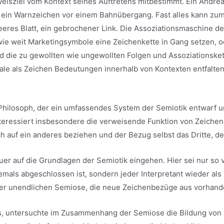
eisziel vom Kontext seines Auftretens mitbestimmt. Ein Andrea
 ein Warnzeichen vor einem Bahnübergang. Fast alles kann zum
 leeres Blatt, ein gebrochener Link. Die Assoziationsmaschine de
wie weit Marketingsymbole eine Zeichenkette in Gang setzen, o
und die zu gewollten wie ungewollten Folgen und Assoziationske
nale als Zeichen Bedeutungen innerhalb von Kontexten entfalte
Philosoph, der ein umfassendes System der Semiotik entwarf u
nteressiert insbesondere die verweisende Funktion von Zeichen.
ch auf ein anderes beziehen und der Bezug selbst das Dritte, de
er auf die Grundlagen der Semiotik eingehen. Hier sei nur so v
als abgeschlossen ist, sondern jeder Interpretant wieder als 
er unendlichen Semiose, die neue Zeichenbezüge aus vorhand
es, untersuchte im Zusammenhang der Semiose die Bildung von