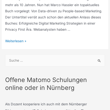
mehr als 10 Jahren. Nun hat Marco Hassler ein topaktuelles
Buch vorgelegt: Von Data-driven zu People-based Marketing.
Der Untertitel verrät auch schon den aktuellen Anlass dieses
Buches: Erfolgreiche Digital Marketing Strategien in einer
Privacy First Ära. Webanalysten haben …
Rezension
Weiterlesen »
M.
Hassler
S
Von
u
Data-
c
driven
h
zu
Offene Matomo Schulungen
Peaple-
e
online oder in Nürnberg
based
n
Marketing
n
a
Als Dozent kooperiere ich auch mit dem Nürnberger